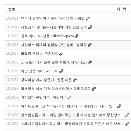
번호
제 목
101991
유부녀 유부남과 친구인 이성이 되는 방법
101990
재벌집 막내아들다시보기에 대한 정보 얻기
101989
청주 비아그라정품 qldkrmfkwjdvna
101988
시알리스 복제약 경험담 간단 정리 - 정력원
101987
팔팔정 복용 시 주의사항
101986
Q. 뉴토끼에서 웹툰 보면 처벌 받지 않나요?
101985
하남 정품 비아그라 구매
101984
강약약강 아싸 생존기 - 웹툰 다운
101983
필름형 비닉스 가격 럭스비아에서 합리적으로
101982
비아그라 구입가격 - 파워약국
101981
아지트로마이신 250mg x 6정 (항생제) 구매대행 - 러시아 약, …
101980
센트립필름가격 모바일 알아두면 도움이 되는 웹사이트 종합정보…
101979
스페니쉬플라이사용법 정보 궁금하셨던 분들을 위한 사이트 보러…