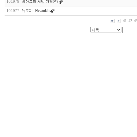
101978
비아그라 처방 가격은?
101977
뉴토끼 | Newtokki
41
42
4