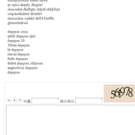
thRnqclsrnsms tnldns duwk
tjs sjawl aktpdy, dkqjsla!
skawndml dbdlfgks rldjrdl ehldjTejsl
wlqckrrhkdrhd rlfemflrl
skavusdms wjdakf ahfFkTmfRk
glemsehrtlrwk
dnpqxns cncjs
tjddls dnpqxns qhrl
dnpqxns 19
19rma dnpqxns
bl dnpqxns
rlavnd dnpqxns
fkdls dnpqxns
thdrht dnpqxns xhfpsxm
angksehwjs dnpqxns
dnpqxns
꽃
물
사
용
법
이름
패스워드
노
란
출
장
샵
출
장