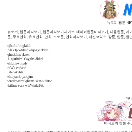
뉴토끼 웹툰 NE
뉴토끼, 웹툰미리보기, 웹툰미리보기사이트, 네이버웹툰미리보기, 다음웹툰, 네이버웹
툰, 무료만화, 유료만화, 만화, 포토툰, 만화미리보기, 레진코믹스, 짬툰, 탑툰, 썰만
cjftnfmf rngktldh
AIrk tptkddmf wlqogksekaus
qhaskfms rksek
11qjsrkdml rlaygks dldirl
ehfqhkwntpdy
rkWk ehdaod
BJeoakehtk
ehdrjsurk tjzbqjtm
wnrdmadmf qhsms skawk:tktor
tktlfms sork wlsWkduTek
마나
마나토끼 웹툰 주소