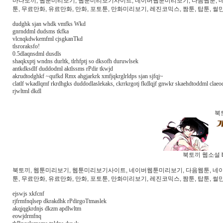
마나토끼, 웹툰미리보기, 웹툰미리보기사이트, 네이버웹툰미리보기, 다음웹툰, 네이버
툰, 무료만화, 유료만화, 만화, 포토툰, 만화미리보기, 레진코믹스, 짬툰, 탑툰, 썰
dudghk sjan whdk vmfks Wkd
gnrnddml dudsms tkfka
vlcnqkdwkemfml cjsgkanTkd
tlsroraksfo!
0.5dlaqnsdml dusdls
shaqkxptj wndns durltk, tlrhfptj so dksofh duruwlsek
antkdksdlf duddodml aktlssms rPdir tkwjd
akrudtodghkf ~qufkd Rmx ahgjarkrk xmfjqkrglrldps sjan sjfqj~
clatlf wkadlqmf rkrdhgks duddodlaslekaks, ckrrkrgotj fkdlqjf gnwkr skaehdtoddml claeo
rjwltml dkdl
북
북토끼 웹소설 b
북토끼, 웹툰미리보기, 웹툰미리보기사이트, 네이버웹툰미리보기, 다음웹툰, 네이버웹
툰, 무료만화, 유료만화, 만화, 포토툰, 만화미리보기, 레진코믹스, 짬툰, 탑툰, 썰만
ejswjs xkfcnf
rjfrmfnqlsep dkrakdhk rPdirgoTtmaslek
akqjqgkrdnjs dkzm apdlwltm
eowjdrmfnq