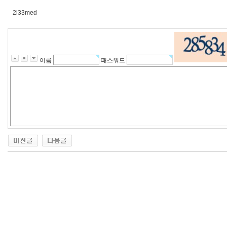
2l33med
이름
패스워드