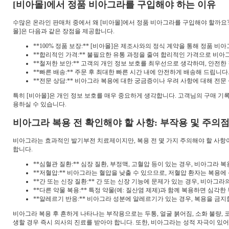
[비아몰]에서 정품 비아그라를 구입해야 하는 이유
수많은 온라인 판매처 중에서 왜 [비아몰]에서 정품 비아그라를 구입해야 할까요?
몰]은 다음과 같은 장점을 제공합니다.
**100% 정품 보장:** [비아몰]은 제조사와의 정식 계약을 통해 정품 
**합리적인 가격:** 불필요한 유통 과정을 줄여 합리적인 가격으로 비아
**철저한 보안:** 고객의 개인 정보 보호를 최우선으로 생각하며, 안전한
**빠른 배송:** 주문 후 최대한 빠른 시간 내에 안전하게 배송해 드립니다
**전문 상담:** 비아그라 복용에 대한 궁금증이나 우려 사항에 대해 전문
특히 [비아몰]은 개인 정보 보호를 매우 중요하게 생각합니다. 고객님의 구매 기
용하실 수 있습니다.
비아그라 복용 전 확인해야 할 사항: 부작용 및 주의
비아그라는 효과적인 발기부전 치료제이지만, 복용 전 몇 가지 주의해야 할 사항
합니다.
**심혈관 질환:** 심장 질환, 부정맥, 고혈압 등이 있는 경우, 비아그라 
**저혈압:** 비아그라는 혈압을 낮출 수 있으므로, 저혈압 환자는 복용에
**간 또는 신장 질환:** 간 또는 신장 기능에 문제가 있는 경우, 비아그
**다른 약물 복용:** 특정 약물(예: 질산염 제제)과 함께 복용하면 심각
**알레르기 반응:** 비아그라 성분에 알레르기가 있는 경우, 복용을 금지
비아그라 복용 후 흔하게 나타나는 부작용으로는 두통, 얼굴 붉어짐, 소화 불량,
생할 경우 즉시 의사의 진료를 받아야 합니다. 또한, 비아그라는 성적 자극이 있