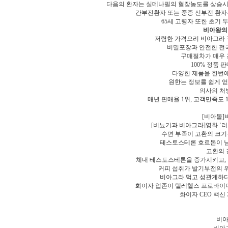
다음의 환자는 실데나필의 혈장농도를 상승시킬 
간부전환자 또는 중증 신부전 환자는
65세 고령자 또한 초기 
비아왕의
저렴한 가격으리 비아그라 구
비밀포장과 안전한 전
구매절차가 매우 
100% 정품 판
다양한 제품을 한번에
원한는 정보를 쉽게 얻
의사의 처
매년 판매율 1위, 고객만족도 
[비아몰]
[비뇨기과 비아그라]영화 ‘러
수면 부족이 고환의 크기
테스토스테론 호르몬이 남
고환의 
체내 테스토스테론을 증가시키고, 
커피 섭취가 발기부전의 위
비아그라 먹고 성관계하다 
화이자 업존이 텔레헬스 프로바이
화이자 CEO 백신
비아
비아