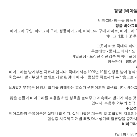
청양 [비아
비아그라 파는곳 정품 
정품 비아그라
비아그라 구입, 비아그라 구매, 정품비아그라, 비아그라 구매 사이트, 비아그라 
비아그라효과 및 후
그곳이 바로 국내의 비아그
무료배송 - 묻지도 따지지도
비밀포장 - 포장전 상품검수 뽁뽁이 포장
정품판매 - 100%
비아그라는 발기부전 치료제 입니다. 국내에서는 1999년 10월 인정을 받아 정식
처음부터 발기부전 치료제로 개발 된것이 아니라 협심증 치료제의 부작용으로 개
ED(발기부전)은 음경의 발기를 방해하는 효소가 원인이되어 발생합니다. 비아그
많은 분들이 비아그라를 복용을 하면 성욕을 높여주고 계속해서 발기가 되는 것으
입니다. 복용후 외부의 성적
주요성
비아그라의 주요성분은 실데나필 이다. 실데나필은 폐동맥 및 고혈압에 치료되는
협심증 치료제로 개발 되었으나 성기에 혈류량을 증가시
비아그라
1일 1회 이