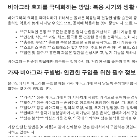
비아그라 효과를 극대화하는 방법: 복용 시기와 생활
비아그라의 효과를 극대화하기 위해서는 올바른 복용법과 건강한 생활 습관이 중요
용하면 약효가 늦게 나타날 수 있으므로, 공복에 복용하는 것이 좋습니다. 또한,
**규칙적인 운동:** 꾸준한 운동은 혈액 순환을 개선하고, 발기 기능을 
**건강한 식단:** 과일, 채소, 통곡물 등 건강한 음식을 섭취하고, 포화
**충분한 수면:** 충분한 수면은 호르몬 균형을 유지하고, 발기 기능을 
**스트레스 관리:** 스트레스는 발기부전의 주요 원인 중 하나이므로, 
**금연 및 절주:** 흡연과 과음은 혈관을 손상시키고, 발기 기능을 저하시
비아그라는 단순히 약물에만 의존하는 것이 아니라, 건강한 생활 습관과 함께 복용
가짜 비아그라 구별법: 안전한 구입을 위한 필수 정보
온라인에서 비아그라를 구입할 때는 가짜 비아그라에 속지 않도록 주의해야 합니다
별하는 몇 가지 방법입니다.
**가격:** 정품 비아그라에 비해 지나치게 저렴한 가격으로 판매하는 경
**포장:** 정품 비아그라는 꼼꼼하고 정교하게 포장되어 있습니다. 포장
**알약:** 정품 비아그라는 알약의 모양, 색깔, 크기가 일정합니다. 알
**판매처:** 출처가 불분명하거나, 허가받지 않은 온라인 판매처에서 구
**성분 분석:** 의심스러운 경우, 약국에 의뢰하여 성분 분석을 받아볼 수
가장 안전한 방법은 [비아몰]과 같이 신뢰할 수 있는 판매처에서 구입하는 것입니
다하고 있습니다.