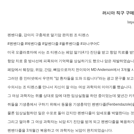
러시아 직구 구
http
펜벤다졸, 강아지 구충제로 말기암 완치된 조 티펜스
#펜벤다졸 #메벤다졸 #알벤다졸 #플루벤다졸 #파나쿠어C
미국 오클라호마에 사는 조 티펜스는 페암 말기(4기) 진단을 받고 항암 치료를 
항암 치료 중 방사선에 피폭되어 기억력을 상실하기도 했으나 암은 재발하였습니
페암에서 췌장암, 위암, 간암, 뼈암으로까지 전이되어 MD Anderson에서 3개월
그러던 중 인터넷에서 우연히 "암 환자들을 도와 드립니다"라는 광고 문구를 보고
수의사는 조 티펜스를 만나서 자신이 잘 아는 여성 과학자의 이야기를 했습니다.
그 여성 과학자는 쥐를 상대로 암에 대한 임상실험을 하던 중이었는데 몇년간 키
쥐들을 기생충에서 구하기 위해서 동물용 기생충약인 펜벤다졸(Fenbendazol
물론 임상실험하던 일은 수포로 돌아 갔지만 펜벤다졸이 암세포를 박멸한다는 것
그리고 얼마후 그 여성 과학자는 뇌암 4기 진단을 받게 되고 펜벤다졸을 복용하
펜벤다졸을 3개월간 복용하고 여 과학자는 뇌암이 완치되었습니다.