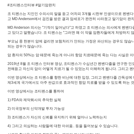
#조티펜스인터뷰 #말기암완치
조 티펜스는 지인인 수의사의 말을 듣고 어차피 3개월 시한부 인생이므로 펜벤
고 MD Anderson에서 검진을 받은 결과 암세포가 완전히 사라졌고 말기암이 
MD Anderson 의사는 "기적이 일어났다"고 하였고 조 티펜스는 의사에게 펜벤다
고 있다고 말했습니다. 조 티펜스는 "그러면 왜 이 약을 암환자들에게 처방하지 않
부모님 중 한분이 암에 걸리면 보험처리가 안되는 가정은 파산되는 경우도 많습니다
되는 경우가 많습니다.
암 환자의 50%는 암 때문에 죽는게 아니라 항암 치료때문에 죽는 다는 사실은 이
2019년 8월 조 티펜스 인터뷰 영상, 조티펜스가 수십년간 펜벤다졸을 연구한
전해듣고 자신의 암이 어떻게 치료가 될 수 있었는지 이해하게 됩니다. 그리고 
이번 영상에서는 조 티펜스를 향한 비난에 대한 입장, 그리고 펜벤다졸 간독성에
제3세계 국가에서도 아주 싼값으로 효과적인 항암 치료를 받을 수 있도록 하는 것
이번 영상에서는 조티펜스를 통하여
1) FDA와 제약회사의 추악한 실체
2) 미국정부의 신약개발 투자 가능성
3) 조티펜스가 자신의 신뢰를 유지하기 위해 얼마나 노력하는지
4) 그리고 의심하는 사람들에 대한 아쉬움.. 등을 들어보실 수 있습니다.