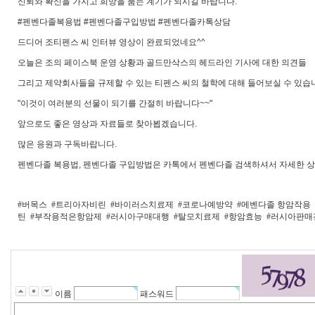
신뢰와 확신을 가지고 희망을 품는 계기가 되시길 바랍니다.
#펜벤다졸복용법 #펜벤다졸구입방법 #펜벤다졸카톡상담
드디어 조티펜스 씨 인터뷰 영상이 완료되었네요^^
오늘은 조의 페이스북 운영 상황과 골드만삭스의 헤드라인 기사에 대한 의견들
그리고 제약회사들을 규제할 수 있는 티펜스 씨의 철학에 대해 들어보실 수 있습
"이것이 여러분의 선물이 되기를 간절히 바랍니다~~"
앞으로도 좋은 영상과 자료들로 찾아뵙겠습니다.
많은 응원과 구독바랍니다.
펜벤다졸 복용법, 펜벤다졸 구입방법은 카톡에서 펜벤다졸 검색하셔서 자세한 상
#버목스
#트리아자비린
#바이러스치료제
#코로나예방약
#메벤다졸 항암작용
틴
#부작용적은항암제
#러시아구매대행
#탈모치료제
#항암효능
#러시아판매
이름
패스워드