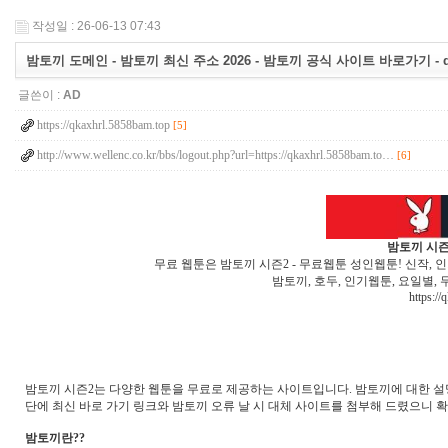
작성일 : 26-06-13 07:43
밤토끼 도메인 - 밤토끼 최신 주소 2026 - 밤토끼 공식 사이트 바로가기 - q
글쓴이 :
AD
https://qkaxhrl.5858bam.top
[5]
http://www.wellenc.co.kr/bbs/logout.php?url=https://qkaxhrl.5858bam.to…
[6]
밤토끼 시즌
무료 웹툰은 밤토끼 시즌2 - 무료웹툰 성인웹툰! 신작, 
밤토끼, 호두, 인기웹툰, 요일별, 무
https:/
밤토끼 시즌2는 다양한 웹툰을 무료로 제공하는 사이트입니다. 밤토끼에 대한 설명
단에 최신 바로 가기 링크와 밤토끼 오류 날 시 대체 사이트를 첨부해 드렸으니 
밤토끼란??