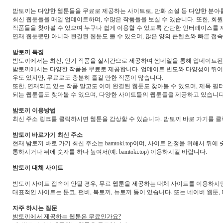
밤토끼는 다양한 웹툰들을 무료로 제공하는 사이트로, 만화 소설 등 다양한 분야
최신 웹툰들을 매일 업데이트하며, 수많은 작품들을 보실 수 있습니다. 또한, 회
작품들을 찾아볼 수 있으며 누구나 쉽게 이용할 수 있도록 간단한 인터페이스를 
연재 웹툰뿐만 아니라 완결된 웹툰도 볼 수 있으며, 많은 양의 콘텐츠와 빠른 접
밤토끼 특징
밤토끼에서는 최신, 인기 작품을 실시간으로 제공하며 썸네일을 통해 업데이트된 
밤토끼에서는 다양한 작품을 무료로 제공합니다. 업데이트 빈도와 다양성이 뛰어나
우도 있지만, 무료로도 충분히 즐길 만한 작품이 많습니다.
또한, 연재되고 있는 작품 말고도 이미 완결된 웹툰도 찾아볼 수 있으며, 제목 필
되는 웹툰들도 찾아볼 수 있으며, 다양한 사이트들의 웹툰들을 제공하고 있습니다
밤토끼 이용방법
최신 주소 링크를 클릭하시면 웹툰을 감상할 수 있습니다. 밤토끼 바로 가기를 
밤토끼 바로가기 최신 주소
현재 밤토끼 바로 가기 최신 주소는 bamtoki.top이며, 사이트 안정을 위해서 
통하시거나 뒤에 숫자를 하나 높여서(예: bamtoki.top) 이용하시길 바랍니다.
밤토끼 대체 사이트
밤토끼 사이트 접속이 안될 경우, 무료 웹툰을 제공하는 대체 사이트를 이용하시면
대표적인 사이트는 툰코, 펀비, 북토끼, 뉴토끼 등이 있습니다. 또는 네이버 웹툰, 
자주 하시는 질문
밤토끼에서 제공하는 웹툰은 무료인가요?