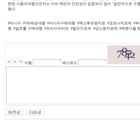
한편 식품의약품안전처는 이버 멕틴의 안전성이 입증되지 않아 "일반적으로 구충
혔다.
#러시아 구매/배송대행
#러시아구매대행
#백신후유증치료
#코로나치료제
#
행
#알로홀 구매대행
#트리아자비린
#탈모치료제
#당뇨병치료제
#메벤다졸 
이름
패스워드