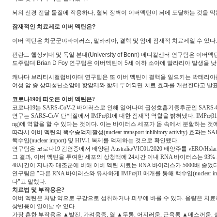
뇌의 신경 전달 물질에 작용하나, 혈뇌 장벽이 이버멕틴이 뇌에 도달하는 것을 막
잠재적인 치료제로 이버 멕틴은?
이버 멕틴은 치군군야바이러스, 말라리아, 결핵 및 암에 잠재적 치료제일 수 있다
핀란드 헬싱키대 및 독일 본대(University of Bonn) 메디칼센터 연구팀은 이버
도주립대 Brian D Foy 연구팀은 이버멕틴이 5세 이하 소아에 말라리아 발생을 
캐나다 브리티시컬럼비아대 연구팀은 또 이버 멕틴이 결핵을 일으키는 박테리아를
여성 암 중 상피성난소암에 항암제와 함께 투여되면 치료 효과를 개선한다고 발
코로나19에 떠오른 이버 멕틴은?
코로나19는 SARS-CoV-2 바이러스로 인해 일어나며 급성호흡기증후군인 SARS
연구는 SARS-CoV 단백질에서 IMPα/β1에 대한 잠재적 역할을 밝혀냈다. IMPα/β1는
ng)에 역할을 할 수 있다는 것이다. 이는 바이러스 세포가 몸 속에서 분할하는 것
따라서 이버 멕틴의 핵수송억제활성(nuclear transport inhibitory activit
핵수입(nuclear import) 및 HIV-1 복제를 억제하는 것으로 확인됐다.
연구팀은 코로나19 감염증에서 배양된 Australia/VIC01/2020 배양주를 vERO
그 결과, 이버 멕틴을 투여한 세포의 상청액에 24시간 이내 RNA 바이러스는 93%
48시간이 지나자 대조군에 비해 이버 멕틴 치료는 RNA 바이러스가 5000배 줄었
연구팀은 "다른 RNA 바이러스와 유사하게 IMPα/β1 매개를 통해 핵수입(nucle
다"고 말했다.
치료법 및 부작용은?
이버 멕틴은 처방 약으로 구강으로 섭취하거나 피부에 바를 수 있다. 용량은 치
상반응이 일어날 수 있다.
가장 흔한 부작용은 ▲발진, 가려움증, 열 ▲두통, 어지러움, 근육통 ▲메스꺼움, 