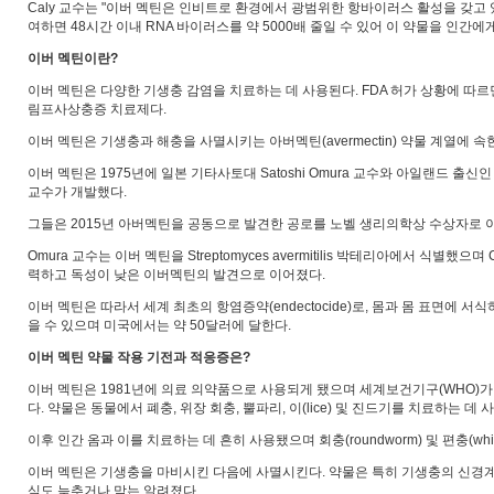
Caly 교수는 "이버 멕틴은 인비트로 환경에서 광범위한 항바이러스 활성을 갖고 있어
여하면 48시간 이내 RNA 바이러스를 약 5000배 줄일 수 있어 이 약물을 인간
이버 멕틴이란?
이버 멕틴은 다양한 기생충 감염을 치료하는 데 사용된다. FDA 허가 상황에 따르면 이버멕틴
림프사상충증 치료제다.
이버 멕틴은 기생충과 해충을 사멸시키는 아버멕틴(avermectin) 약물 계열에 속
이버 멕틴은 1975년에 일본 기타사토대 Satoshi Omura 교수와 아일랜드 출신인 머크테라퓨틱리서
교수가 개발했다.
그들은 2015년 아버멕틴을 공동으로 발견한 공로를 노벨 생리의학상 수상자로 
Omura 교수는 이버 멕틴을 Streptomyces avermitilis 박테리아에서 식별
력하고 독성이 낮은 이버멕틴의 발견으로 이어졌다.
이버 멕틴은 따라서 세계 최초의 항염증약(endectocide)로, 몸과 몸 표면에 
을 수 있으며 미국에서는 약 50달러에 달한다.
이버 멕틴 약물 작용 기전과 적응증은?
이버 멕틴은 1981년에 의료 의약품으로 사용되게 됐으며 세계보건기구(WHO)가 필수 의약
다. 약물은 동물에서 폐충, 위장 회충, 뿔파리, 이(lice) 및 진드기를 치료하는 
이후 인간 옴과 이를 치료하는 데 흔히 사용됐으며 회충(roundworm) 및 편충(
이버 멕틴은 기생충을 마비시킨 다음에 사멸시킨다. 약물은 특히 기생충의 신경
식도 늦추거나 막는 알려졌다.