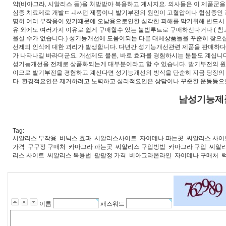
약(비아그라, 시알리스 등)을 처방받아 복용하고 계시지요. 의사들은 이 제품군
심증 치료제로 개발ㅤㄷㅚㅆ던 제품이니 발기부전의 원인이 고혈압이나 협심증인 
명히 여러 부작용이 있기때문에 오남용으로인한 심각한 피해를 막기위해 반드시
유 외에도 여러가지 이유로 쉽게 구매할수 있는 불법루트로 구매하신다거나 ( 
을실 수가 없습니다.) 성기능개선에 도움이되는 다른 대체상품들을 꾸준히 찾으십니
선제의 인식에 대한 괴리가 발생합니다. 다년간 성기능개선관련 제품을 판매하
가 나타나길 바라더군요. 개선제도 물론, 바로 효과를 경험하시는 분들도 계십
성기능개선을 전제로 상품화되는게 대부분이라고 할 수 있습니다. 발기부전의 원
이므로 발기부전을 경험하고 계신다면 성기능개선의 방식을 단순히 지금 당장의
다. 환경적요인은 제거하려고 노력하고 심리적요인은 상담이나 꾸준한 운동등으
남성기능제
Tag:
시알리스 부작용
비닉스 효과
시알리스사이트
자이데나 파는곳
씨알리스 사이
가격
구구정 구매처
카마그라 파는곳
씨알리스 구입방법
카마그라 구입
씨알리
리스 사이트
씨알리스 복용법
팔팔정 가격
비아그라온라인
자이데나 구매처
이름
패스워드