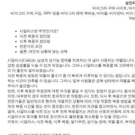
성인약
비아그라 구매 사이트, 비아
비아그라 구매,구입, 100% 정품 비아그라 판매 퀵배송, 비아몰, 비아센터, 비
http
시알리스란 무엇인가요?
식전 복용의 장단점
식후 복용의 장단점
전문가의 조언
결론: 개인의 상황에 맞는 선택
시알리스(Cialis)는 남성의 성기능 장애를 치료하는 데 널리 사용되는 약물입니
강한 성생활을 누릴 수 있게 되었습니다. 그러나 시알리스를 복용할 때 고려해야 할
이 더 좋은지 알아보겠습니다.
식전 복용의 장점은 약물의 흡수가 좀 더 빠르게 이루어질 수 있다는 점입니다.
하는 시간이 단축될 수 있습니다. 그러나, 일부 사람들은 공복 상태에서 약물을 
주의가 필요합니다.
반면, 식후 복용은 위장관에 대한 자극을 줄일 수 있다는 장점이 있습니다. 음식과
지만, 대부분의 경우 여전히 효과적으로 작동합니다. 또한, 식사 후 복용으로 인
전문가들은 일반적으로 환자의 개별적인 상황에 따라 가장 적합한 복용 방법을 추
적의 복용 시간을 찾는 것이 중요합니다. 전문가의 의견을 참고하면서, 자신의 생
결국, 시알리스를 식전 또는 식후 언제 복용할지는 개인의 선호와 반응에 크게 의
시알리스의 효과를 최대로 얻으면서도 불편함을 최소화할 수 있을 것입니다.
키워드: 시알리스, 식전 복용, 식후 복용, 발기부전, 성기능 장애, 약물 흡수, 부작