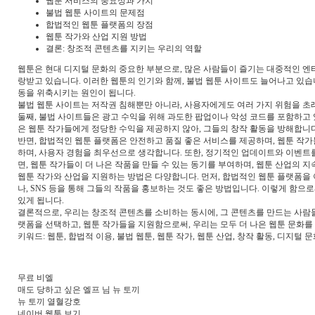
웹툰 서비스의 중요성과 가치
불법 웹툰 사이트의 문제점
합법적인 웹툰 플랫폼의 장점
웹툰 작가와 산업 지원 방법
결론: 창조적 콘텐츠를 지키는 우리의 역할
웹툰은 현대 디지털 문화의 중요한 부분으로, 많은 사람들이 즐기는 대중적인 엔터
랑받고 있습니다. 이러한 웹툰의 인기와 함께, 불법 웹툰 사이트도 늘어나고 있습
동을 위축시키는 원인이 됩니다.
불법 웹툰 사이트는 저작권 침해뿐만 아니라, 사용자에게도 여러 가지 위험을 초
둘째, 불법 사이트들은 광고 수익을 위해 과도한 팝업이나 악성 코드를 포함하고 
은 웹툰 작가들에게 정당한 수익을 제공하지 않아, 그들의 창작 활동을 방해합니다
반면, 합법적인 웹툰 플랫폼은 안전하고 품질 좋은 서비스를 제공하며, 웹툰 작
하며, 사용자 경험을 최우선으로 생각합니다. 또한, 정기적인 업데이트와 이벤트
면, 웹툰 작가들이 더 나은 작품을 만들 수 있는 동기를 부여하며, 웹툰 산업의 
웹툰 작가와 산업을 지원하는 방법은 다양합니다. 먼저, 합법적인 웹툰 플랫폼을
나, SNS 등을 통해 그들의 작품을 홍보하는 것도 좋은 방법입니다. 이렇게 함으로
있게 됩니다.
결론적으로, 우리는 창조적 콘텐츠를 소비하는 동시에, 그 콘텐츠를 만드는 사람들
랫폼을 선택하고, 웹툰 작가들을 지원함으로써, 우리는 모두 더 나은 웹툰 문화를 
키워드: 웹툰, 합법적 이용, 불법 웹툰, 웹툰 작가, 웹툰 산업, 창작 활동, 디지털 문화
무료 비엘
매도 당하고 싶은 엘프 님 뉴 토끼
뉴 토끼 열혈강호
네이버 웹툰 보기