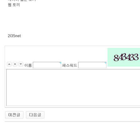
웹 토끼
2l35net
이름
패스워드