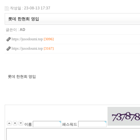
작성일 : 23-08-13 17:37
롯데 한현희 영입
글쓴이 :
AD
https://jusodoumi.top
[3096]
https://jusodoumi.top
[3167]
롯데 한현희 영입
w
j
d
v
n
a
s
p
q
l
이름
패스워드
x
m
f